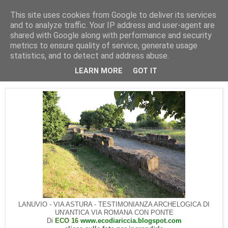
This site uses cookies from Google to deliver its services
Foto Castelli Romani
and to analyze traffic. Your IP address and user-agent are
shared with Google along with performance and security
metrics to ensure quality of service, generate usage
statistics, and to detect and address abuse.
giovedì 13 giugno 2013
LANUVIO - VIA ASTURA
LEARN MORE
GOT IT
LANUVIO - VIA ASTURA - TESTIMONIANZA ARCHELOGICA DI
UN'ANTICA VIA ROMANA CON PONTE
Di
ECO 16
www.ecodiariccia.blogspot.com