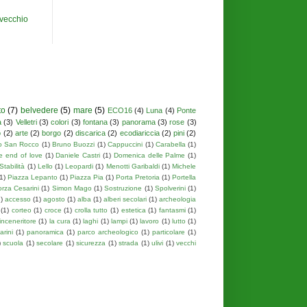
 vecchio
to
(7)
belvedere
(5)
mare
(5)
ECO16
(4)
Luna
(4)
Ponte
a
(3)
Velletri
(3)
colori
(3)
fontana
(3)
panorama
(3)
rose
(3)
o
(2)
arte
(2)
borgo
(2)
discarica
(2)
ecodiariccia
(2)
pini
(2)
o San Rocco
(1)
Bruno Buozzi
(1)
Cappuccini
(1)
Carabella
(1)
e end of love
(1)
Daniele Castri
(1)
Domenica delle Palme
(1)
Stabilità
(1)
Lello
(1)
Leopardi
(1)
Menotti Garibaldi
(1)
Michele
1)
Piazza Lepanto
(1)
Piazza Pia
(1)
Porta Pretoria
(1)
Portella
orza Cesarini
(1)
Simon Mago
(1)
Sostruzione
(1)
Spolverini
(1)
)
accesso
(1)
agosto
(1)
alba
(1)
alberi secolari
(1)
archeologia
(1)
corteo
(1)
croce
(1)
crolla tutto
(1)
estetica
(1)
fantasmi
(1)
inceneritore
(1)
la cura
(1)
laghi
(1)
lampi
(1)
lavoro
(1)
lutto
(1)
rini
(1)
panoramica
(1)
parco archeologico
(1)
particolare
(1)
)
scuola
(1)
secolare
(1)
sicurezza
(1)
strada
(1)
ulivi
(1)
vecchi