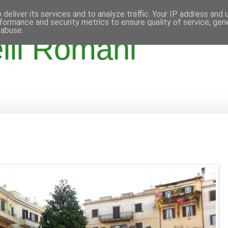
deliver its services and to analyze traffic. Your IP address and
formance and security metrics to ensure quality of service, ge
 abuse.
lli Romani