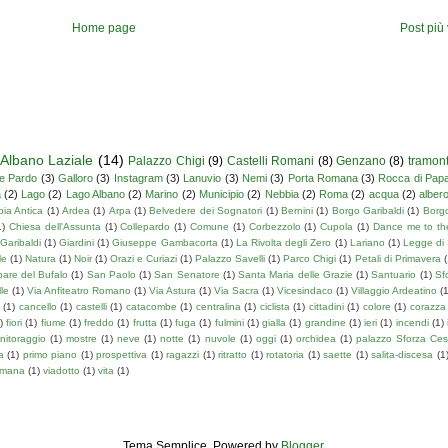
Home page
Post più
Albano Laziale
(14)
Palazzo Chigi
(9)
Castelli Romani
(8)
Genzano
(8)
tramon
le Pardo
(3)
Galloro
(3)
Instagram
(3)
Lanuvio
(3)
Nemi
(3)
Porta Romana
(3)
Rocca di Pap
a
(2)
Lago
(2)
Lago Albano
(2)
Marino
(2)
Municipio
(2)
Nebbia
(2)
Roma
(2)
acqua
(2)
alber
ia Antica
(1)
Ardea
(1)
Arpa
(1)
Belvedere dei Sognatori
(1)
Bernini
(1)
Borgo Garibaldi
(1)
Borg
1)
Chiesa dell'Assunta
(1)
Collepardo
(1)
Comune
(1)
Corbezzolo
(1)
Cupola
(1)
Dance me to th
Garibaldi
(1)
Giardini
(1)
Giuseppe Gambacorta
(1)
La Rivolta degli Zero
(1)
Lariano
(1)
Legge di 
le
(1)
Natura
(1)
Noir
(1)
Orazi e Curiazi
(1)
Palazzo Savelli
(1)
Parco Chigi
(1)
Petali di Primavera
(
are del Bufalo
(1)
San Paolo
(1)
San Senatore
(1)
Santa Maria delle Grazie
(1)
Santuario
(1)
Sf
le
(1)
Via Anfiteatro Romano
(1)
Via Astura
(1)
Via Sacra
(1)
Vicesindaco
(1)
Villaggio Ardeatino
(1
(1)
cancello
(1)
castelli
(1)
catacombe
(1)
centralina
(1)
ciclista
(1)
cittadini
(1)
colore
(1)
corazza
)
fiori
(1)
fiume
(1)
freddo
(1)
frutta
(1)
fuga
(1)
fulmini
(1)
gialla
(1)
grandine
(1)
ieri
(1)
incendi
(1)
nitoraggio
(1)
mostre
(1)
neve
(1)
notte
(1)
nuvole
(1)
oggi
(1)
orchidea
(1)
palazzo Sforza Cesa
a
(1)
primo piano
(1)
prospettiva
(1)
ragazzi
(1)
ritratto
(1)
rotatoria
(1)
saette
(1)
salita-discesa
(1
omana
(1)
viadotto
(1)
vita
(1)
Tema Semplice. Powered by
Blogger
.