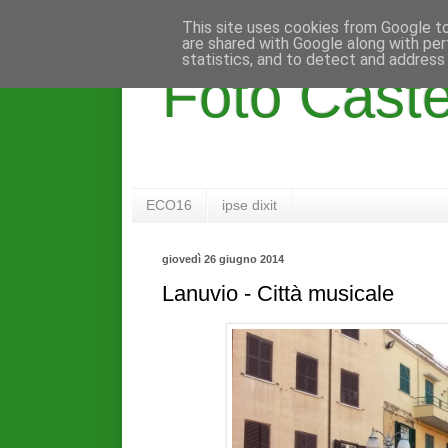
This site uses cookies from Google to 
are shared with Google along with per
statistics, and to detect and address
Foto Caste
ECO16
ipse dixit
giovedì 26 giugno 2014
Lanuvio - Città musicale