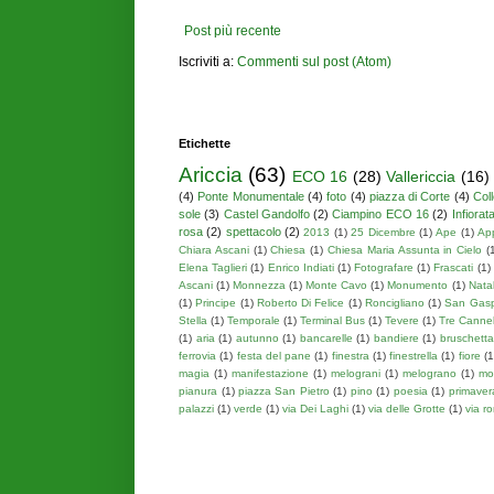
Post più recente
Iscriviti a:
Commenti sul post (Atom)
Etichette
Ariccia
(63)
ECO 16
(28)
Vallericcia
(16)
(4)
Ponte Monumentale
(4)
foto
(4)
piazza di Corte
(4)
Col
sole
(3)
Castel Gandolfo
(2)
Ciampino ECO 16
(2)
Infiorat
rosa
(2)
spettacolo
(2)
2013
(1)
25 Dicembre
(1)
Ape
(1)
App
Chiara Ascani
(1)
Chiesa
(1)
Chiesa Maria Assunta in Cielo
(
Elena Taglieri
(1)
Enrico Indiati
(1)
Fotografare
(1)
Frascati
(1)
Ascani
(1)
Monnezza
(1)
Monte Cavo
(1)
Monumento
(1)
Nata
(1)
Principe
(1)
Roberto Di Felice
(1)
Roncigliano
(1)
San Gasp
Stella
(1)
Temporale
(1)
Terminal Bus
(1)
Tevere
(1)
Tre Cannel
(1)
aria
(1)
autunno
(1)
bancarelle
(1)
bandiere
(1)
bruschetta
ferrovia
(1)
festa del pane
(1)
finestra
(1)
finestrella
(1)
fiore
(1
magia
(1)
manifestazione
(1)
melograni
(1)
melograno
(1)
mo
pianura
(1)
piazza San Pietro
(1)
pino
(1)
poesia
(1)
primaver
palazzi
(1)
verde
(1)
via Dei Laghi
(1)
via delle Grotte
(1)
via r